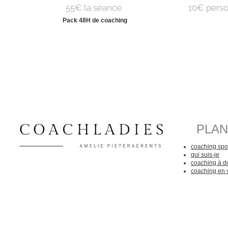
55€ la séance
10€ pers
Pack 48H de coaching
PLAN
coaching spor
qui suis-je
coaching à d
coaching en 