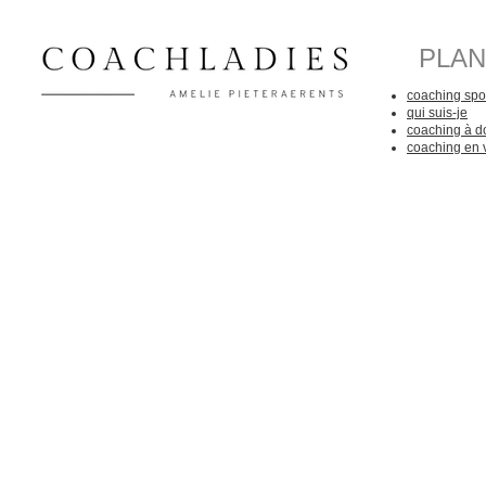
PLAN
coaching spor
qui suis-je
coaching à d
coaching en 