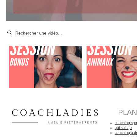
Search videos
PLAN
coaching spor
qui suis-je
coaching à d